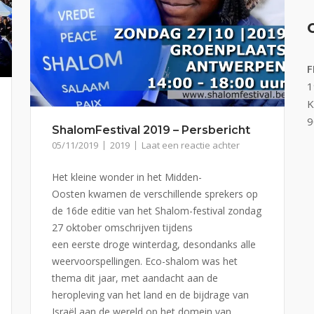
F
1
K
9
ShalomFestival 2019 – Persbericht
05/11/2019
2019
Laat een reactie achter
Het kleine wonder in het Midden-
Oosten kwamen de verschillende sprekers op
de 16de editie van het Shalom-festival zondag
27 oktober omschrijven tijdens
een eerste droge winterdag, desondanks alle
weervoorspellingen. Eco-shalom was het
thema dit jaar, met aandacht aan de
heropleving van het land en de bijdrage van
Israël aan de wereld op het domein van