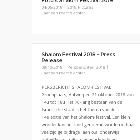
Foto’s Shalom Festival 2019
04/06/2019
2019
,
Pictures
Laat een reactie achter
Shalom Festival 2018 – Press
Release
09/10/2018
Persberichten
,
2018
Laat een reactie achter
PERSBERICHT SHALOM-FESTIVAL
Groenplaats, Antwerpen 21 oktober 2018 van
14u tot 18u Het 70-jarig bestaan van de
Israëlische staat is het thema van de
14e editie van het Shalom-festival. Een klein
wonder kan het land genoemd worden in haar
veelzijdige bijdrage aan o.a. onderwijs,
ontwikkeling, religie, geneeskunde en