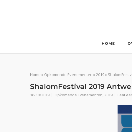
Ga
naar
de
inhoud
HOME
O
Home
»
Opkomende Evenementen
»
2019
»
ShalomFestiv
ShalomFestival 2019 Antw
16/10/2019
Opkomende Evenementen
,
2019
Laat een