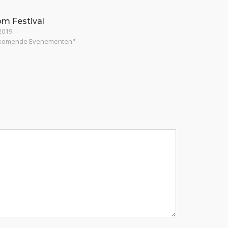
om Festival
2019
pkomende Evenementen"