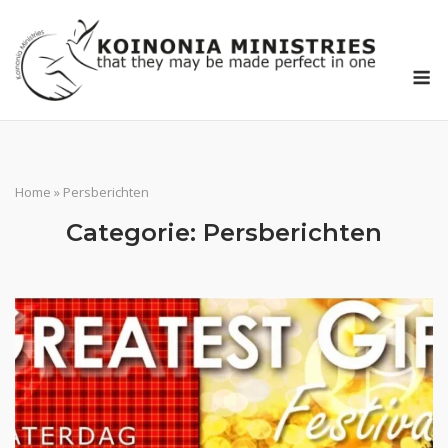
Ga
naar
de
M
inhoud
Home
»
Persberichten
Categorie:
Persberichten