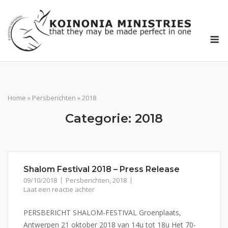
Ga
naar
de
M
inhoud
Home
»
Persberichten
»
2018
Categorie:
2018
Shalom Festival 2018 – Press Release
09/10/2018
Persberichten
,
2018
Laat een reactie achter
PERSBERICHT SHALOM-FESTIVAL Groenplaats,
Antwerpen 21 oktober 2018 van 14u tot 18u Het 70-