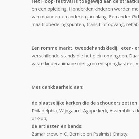
Het Hoop-festival is toegewijd aan de straat
en een opleiding. Honderden kinderen worden mome
van maanden-en anderen jarenlang. Een ander Gide
maaltijdbedelingspunten, transit-of opvang, rehab
Een rommelmarkt, tweedehandskledij, eten- e
verschillende stands die het plein omringden. Da
vaste kinderanimatie met grim en springkasteel, 
Met dankbaarheid aan:
de plaatselijke kerken die de schouders zetten 
Philadelphia, Wijngaard, Agape kerk, Assemblies d
of God;
de artiesten en bands
:
Zamar crew, YIC, Bernice en Psalmist Christy;