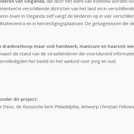
kinderen van Oeganda
, die door het werk van Koinonia worden voo
nteel in verschillende districten van het land en in verschillen
on-team in Oeganda zelf vangt de kinderen op in vier verschille
ilitatiecentra en in hervestigingsplaatsen. De getuigenissen die 
n drankverkoop maar ook handwerk,
manicure en haarsnit we
arnaast de stand van de straatkinderen die voortdurend informat
vervolledigden het beeld en het aanbod voor jong en oud.
onder dit project:
e Deus, de Russische kerk Philadelphia, Antwerp Christian Fellow