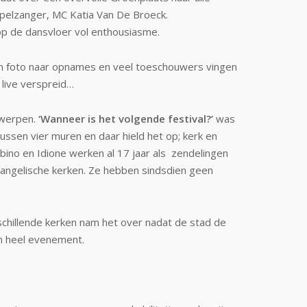
spelzanger, MC Katia Van De Broeck.
 op de dansvloer vol enthousiasme.
an foto naar opnames en veel toeschouwers vingen
 live verspreid…
twerpen.
‘Wanneer is het volgende festival?’
was
ussen vier muren en daar hield het op; kerk en
bino en Idione werken al 17 jaar als zendelingen
angelische kerken. Ze hebben sindsdien geen
rschillende kerken nam het over nadat de stad de
en heel evenement.