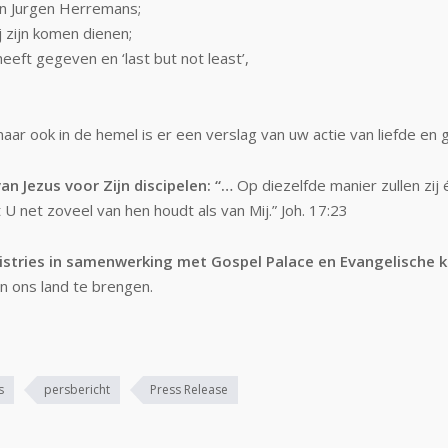
en Jurgen Herremans;
j zijn komen dienen;
eeft gegeven en ‘last but not least’,
ar ook in de hemel is er een verslag van uw actie van liefde en g
an Jezus voor Zijn discipelen: “…
Op diezelfde manier zullen zij
 net zoveel van hen houdt als van Mij.” Joh. 17:23
inistries in samenwerking met Gospel Palace en Evangelische 
n ons land te brengen.
s
persbericht
Press Release