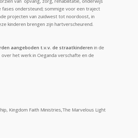
rzien van opvang, zorg, rehabilitatie, onderwijs
de fases ondersteund; sommige voor een traject
nde projecten van zuidwest tot noordoost, in
deze kinderen brengen zijn hartverscheurend.
rden aangeboden t.v.v. de straatkinderen
in de
ie over het werk in Oeganda verschafte en de
ship, Kingdom Faith Ministries,The Marvelous Light