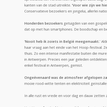
kanten van de stad uitreikte.
‘Voor wie zijn we hie
Conservatieve bezoekers en jongelui, allerlei nat
Honderden bezoekers
getuigden van een gospelo
dat op met hun smartphones. De boodschap en beel
‘Nooit heb ik zoiets in België meegemaakt.
’ Al
haar vraag aan het einde van het Hoop-festival. Z
thuis. Zo een intense manifestatie buiten die mur
in Antwerpen. Precies een jaar geleden ontdekte
enkel festival in Antwerpen, gemist.
Ongeëvenaard was de atmosfeer afgelopen zat
mooie rood-witte tenten en elektriciteit geïnstal
In alle rust en vrede en voor dag en dauw zetten