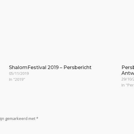
ShalomFestival 2019 – Persbericht
Pers
Antw
05/11/2019
29/10/
In "2019"
In "Pe
zijn gemarkeerd met
*