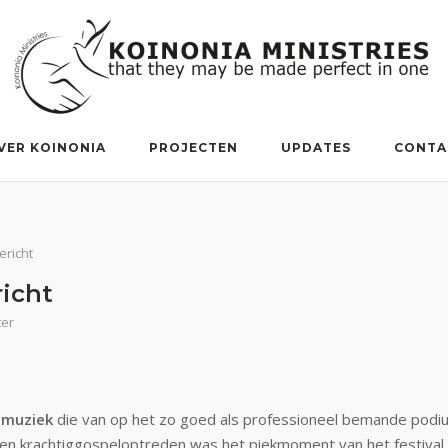
VER KOINONIA
PROJECTEN
UPDATES
CONTA
ericht
richt
ter
lmuziek
die van op het zo goed als professioneel bemande pod
n krachtiggospeloptreden was het piekmoment van het festival d