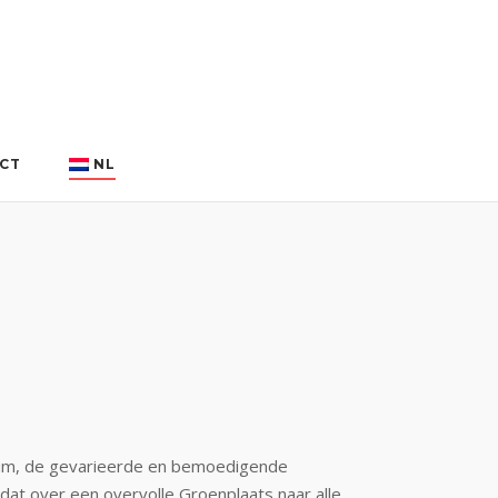
CT
NL
ium, de gevarieerde en bemoedigende
at over een overvolle Groenplaats naar alle