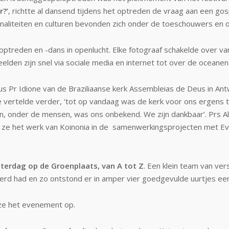
r?’
, richtte al dansend tijdens het optreden de vraag aan een go
ionaliteiten en culturen bevonden zich onder de toeschouwers en
ptreden en -dans in openlucht. Elke fotograaf schakelde over v
den zijn snel via sociale media en internet tot over de oceanen
dus Pr Idione van de Braziliaanse kerk Assembleias de Deus in An
e vertelde verder, ‘tot op vandaag was de kerk voor ons ergens t
en, onder de mensen, was ons onbekend. We zijn dankbaar’. Prs Al
n ze het werk van Koinonia in de samenwerkingsprojecten met Ev
erdag op de Groenplaats, van A tot Z
. Een klein team van ve
leerd had en zo ontstond er in amper vier goedgevulde uurtjes e
 ze het evenement op.