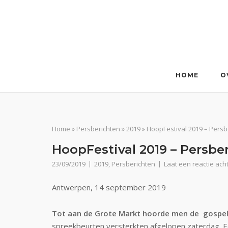
Ga
naar
de
inhoud
HOME
O
Home
»
Persberichten
»
2019
»
HoopFestival 2019 – Persb
HoopFestival 2019 – Persbe
23/09/2019
2019
,
Persberichten
Laat een reactie ach
Antwerpen, 14 september 2019
Tot aan de Grote Markt hoorde men de gospe
spreekbeurten versterkten afgelopen zaterdag. Ee