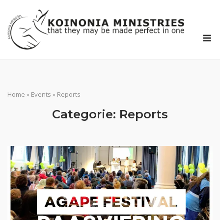
Ga
naar
de
M
inhoud
Home
»
Events
»
Reports
Categorie:
Reports