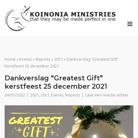
Ga
naar
de
M
inhoud
Home
»
Events
»
Reports
»
2021
»
Dankverslag “Greatest Gift”
kerstfeest 25 december 2021
Dankverslag “Greatest Gift”
kerstfeest 25 december 2021
24/01/2022
2021
,
2021
,
Events
,
Reports
Laat een reactie achter