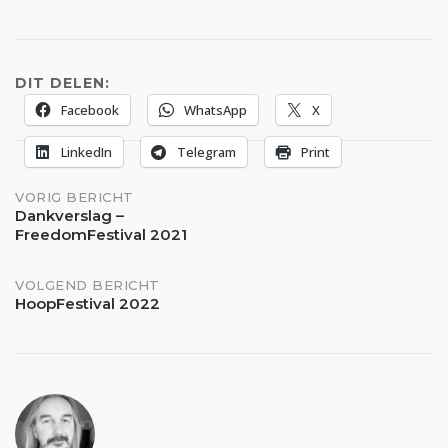
DIT DELEN:
Facebook
WhatsApp
X
LinkedIn
Telegram
Print
Bericht
VORIG BERICHT
Dankverslag –
FreedomFestival 2021
navigatie
VOLGEND BERICHT
HoopFestival 2022