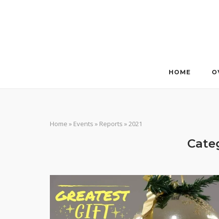
Ga
naar
de
inhoud
HOME
O
Home
»
Events
»
Reports
»
2021
Cate