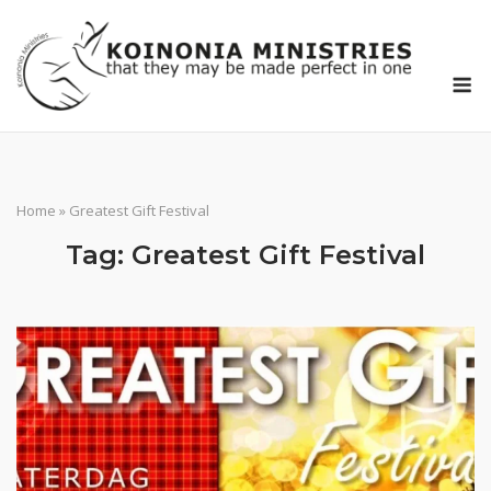
Ga
naar
de
M
inhoud
Home
»
Greatest Gift Festival
Tag:
Greatest Gift Festival