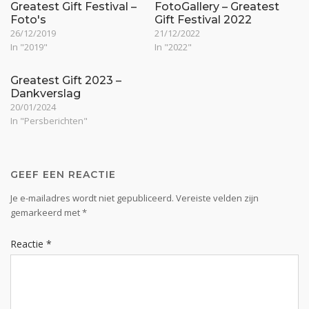
Greatest Gift Festival –
FotoGallery – Greatest
Foto's
Gift Festival 2022
26/12/2019
21/12/2022
In "2019"
In "2022"
Greatest Gift 2023 –
Dankverslag
20/01/2024
In "Persberichten"
GEEF EEN REACTIE
Je e-mailadres wordt niet gepubliceerd.
Vereiste velden zijn
gemarkeerd met
*
Reactie
*