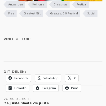
Antwerpen
Koinonia
Christmas
Festival
Free
Greatest Gift
Greatest Gift Festival
Social
VIND IK LEUK:
DIT DELEN:
Facebook
WhatsApp
X
LinkedIn
Telegram
Print
Bericht
VORIG BERICHT
De juiste plaats, de juiste