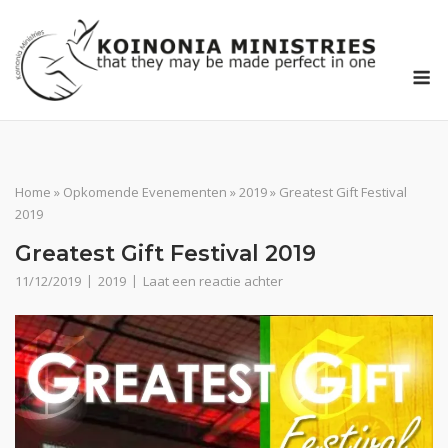
Ga
naar
de
M
inhoud
Home
»
Opkomende Evenementen
»
2019
»
Greatest Gift Festival
2019
Greatest Gift Festival 2019
11/12/2019
2019
Laat een reactie achter