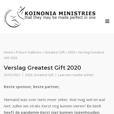
Ga
naar
de
M
inhoud
Home
»
Picture Galleries
»
Greatest Gift
»
2020
»
Verslag Greatest
Gift 2020
Verslag Greatest Gift 2020
25/01/2021
2020
,
Greatest Gift
Laat een reactie achter
Beste sponsor, beste partner,
Niemand was over niets meer zeker. Wat mag wel en wat
niet; zullen we straks Kerst nog kunnen vieren?
En toch
heeft de pandemie Kerst niet kunnen tegenhouden.