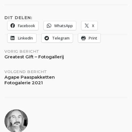
laden...
DIT DELEN:
Facebook
WhatsApp
X
LinkedIn
Telegram
Print
Bericht
VORIG BERICHT
Greatest Gift – Fotogallerij
navigatie
VOLGEND BERICHT
Agape Paaspakketten
Fotogalerie 2021