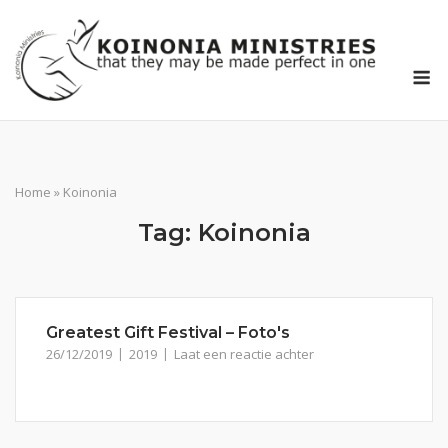
Ga
naar
de
M
inhoud
Home
»
Koinonia
Tag:
Koinonia
Greatest Gift Festival – Foto's
26/12/2019
2019
Laat een reactie achter