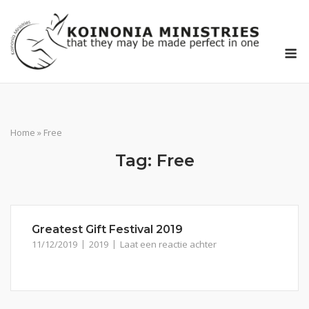
Ga
naar
de
M
inhoud
Home
»
Free
Tag:
Free
Greatest Gift Festival 2019
11/12/2019
2019
Laat een reactie achter