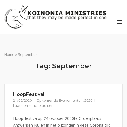
Ga
naar
de
M
inhoud
Home
»
September
Tag:
September
HoopFestival
21/09/2020
Opkomende Evenementen
,
2020
Laat een reactie achter
Hoop-festivalop 24 oktober 2020te Groenplaats-
Antwerpen Nu en in het bijzonder in deze Corona-tijd