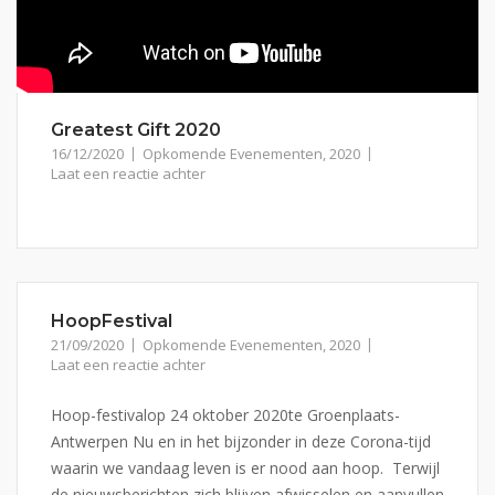
Greatest Gift 2020
16/12/2020
Opkomende Evenementen
,
2020
Laat een reactie achter
HoopFestival
21/09/2020
Opkomende Evenementen
,
2020
Laat een reactie achter
Hoop-festivalop 24 oktober 2020te Groenplaats-
Antwerpen Nu en in het bijzonder in deze Corona-tijd
waarin we vandaag leven is er nood aan hoop. Terwijl
de nieuwsberichten zich blijven afwisselen en aanvullen