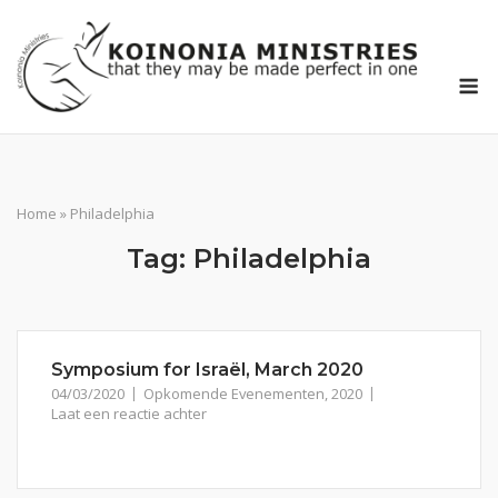
Ga
naar
de
M
inhoud
Home
»
Philadelphia
Tag:
Philadelphia
Symposium for Israël, March 2020
04/03/2020
Opkomende Evenementen
,
2020
Laat een reactie achter