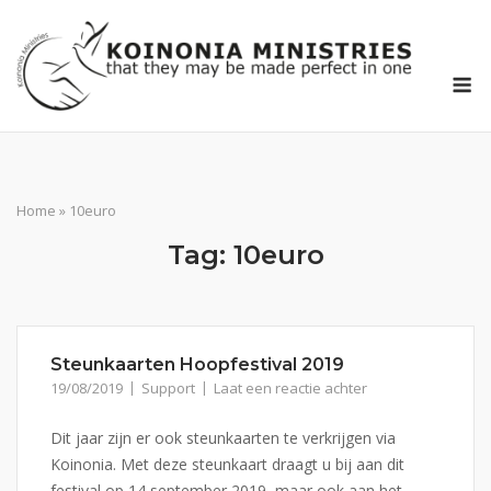
Ga
naar
de
M
inhoud
Home
»
10euro
Tag:
10euro
Steunkaarten Hoopfestival 2019
19/08/2019
Support
Laat een reactie achter
Dit jaar zijn er ook steunkaarten te verkrijgen via
Koinonia. Met deze steunkaart draagt u bij aan dit
festival op 14 september 2019, maar ook aan het