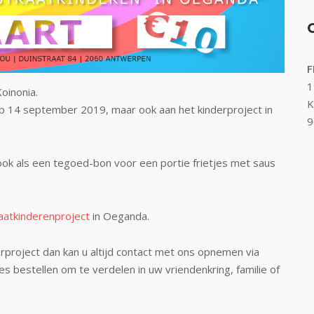
F
1
Koinonia.
K
 op 14 september 2019, maar ook aan het kinderproject in
9
k als een tegoed-bon voor een portie frietjes met saus
raatkinderenproject
in Oeganda.
rproject dan kan u altijd contact met ons opnemen via
es bestellen om te verdelen in uw vriendenkring, familie of