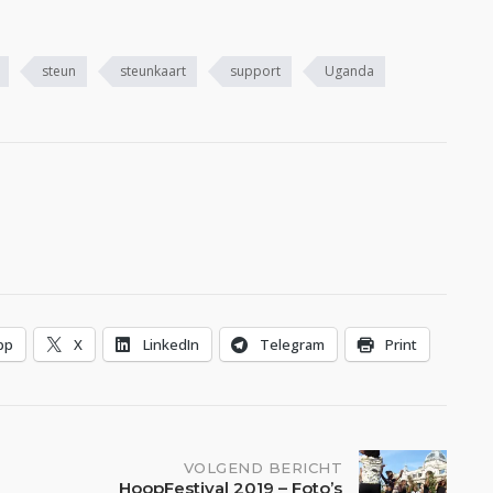
steun
steunkaart
support
Uganda
pp
X
LinkedIn
Telegram
Print
VOLGEND BERICHT
HoopFestival 2019 – Foto’s