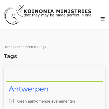
Ga
naar
de
M
inhoud
Home
»
Evenementen
»
Tags
Tags
Antwerpen
Geen aankomende evenementen