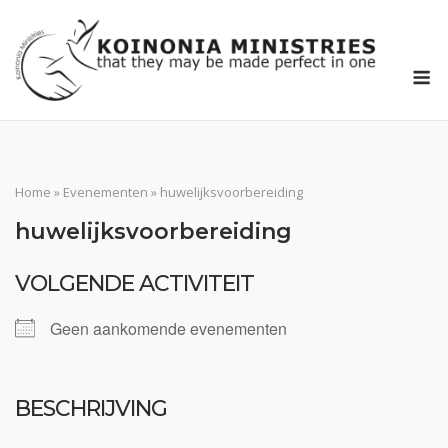
Ga
naar
de
M
inhoud
Home
»
Evenementen
»
huwelijksvoorbereiding
huwelijksvoorbereiding
VOLGENDE ACTIVITEIT
Geen aankomende evenementen
BESCHRIJVING