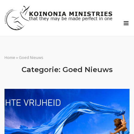
Ga
naar
de
M
inhoud
Home
»
Goed Nieuws
Categorie:
Goed Nieuws