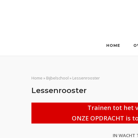
Ga
naar
de
inhoud
HOME
O
Home
»
Bijbelschool
»
Lessenrooster
Lessenrooster
Trainen tot het 
ONZE OPDRACHT is toe
IN WACHT 