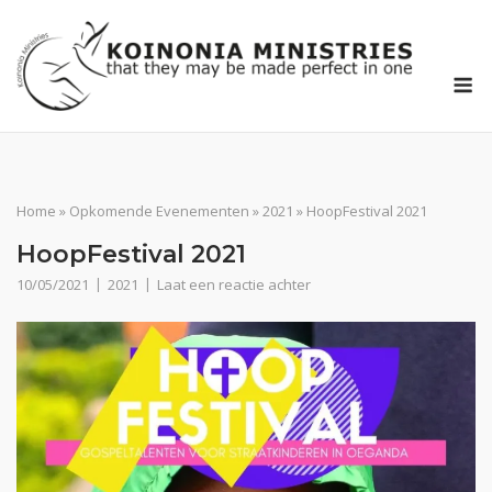
Ga
naar
de
M
inhoud
Home
»
Opkomende Evenementen
»
2021
»
HoopFestival 2021
HoopFestival 2021
10/05/2021
2021
Laat een reactie achter