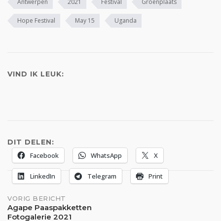
Antwerpen
2021
Festival
Groenplaats
Hope Festival
May 15
Uganda
VIND IK LEUK:
DIT DELEN:
Facebook
WhatsApp
X
LinkedIn
Telegram
Print
Bericht
VORIG BERICHT
Agape Paaspakketten
Fotogalerie 2021