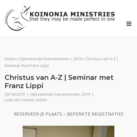
Ga
naar
de
M
inhoud
Home
»
Opkomende Evenementen
»
2019
»
Christus van A-Z |
Seminar met Franz Lippi
Christus van A-Z | Seminar met
Franz Lippi
23/10/2019
Opkomende Evenementen
,
2019
Laat een reactie achter
RESERVEER JE PLAATS – BEPERKTE REGISTRATIES