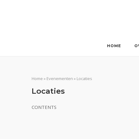
Ga
naar
de
inhoud
HOME
O
Home
»
Evenementen
»
Locaties
Locaties
CONTENTS