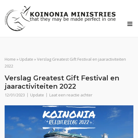
Ga
naar
de
M
inhoud
Home
»
Update
»
Verslag Greatest Gift Festival en jaaractiviteiten
2022
Verslag Greatest Gift Festival en
jaaractiviteiten 2022
12/01/2023
Update
Laat een reactie achter